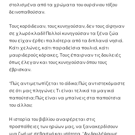
στολισμένα από τα χρώματα του ουράνιου τόξου
δεινοπαθούσαν.
Τους κορόιδευαν, τους κυνηγούσαν, δεν τους άφηναν
σε χλωρό κλαδί! Πολλοί κυνηγούσαν τα ξένα ζώα
που είχαν έρθει παλιότερα από τα διπλανά νησιά.
Κάτι χελώνες, κάτι παραδείσια πουλιά, κάτι
μαυριδερούς κόρακες. Τους έπαιρναν τις δουλειές
όπως έλεγαν και τους κυνηγούσαν όπου τους
έβρισκαν.
“Πώς αντιμετωπίζεται το άδικο; Πώς αντιστεκόμαστε
σε ότι μας πληγώνει; Τι είναι τελικά τα μαγικά
παπούτσια; Πώς είναι να μπαίνεις στα παπούτσια
του άλλου;
Η ιστορία του βιβλίου αναφέρεται στις
προσπάθειες των ηρώων μας, να ξανακερδίσουν
μια ζωή με σεβασμό και ισότητα. “Αν δουλέψουμε