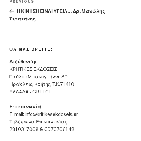
PREVIOUS
Previous
navigation
Post
Η ΚΙΝΗΣΗ ΕΙΝΑΙ ΥΓΕΙΑ… Δρ. Μανώλης
Στρατάκης
ΘΑ ΜΑΣ ΒΡΕΙΤΕ:
Διεύθυνση:
ΚΡΗΤΙΚΕΣ ΕΚΔΟΣΕΙΣ
Παύλου Μπακογιάννη 80
Ηράκλειο, Κρήτης, Τ.Κ.71410
ΕΛΛΑΔΑ - GREECE
Επικοινωνία:
E-mail:
info@kritikesekdoseis.gr
Τηλέφωνα Επικοινωνίας:
2810317008 & 6976706148