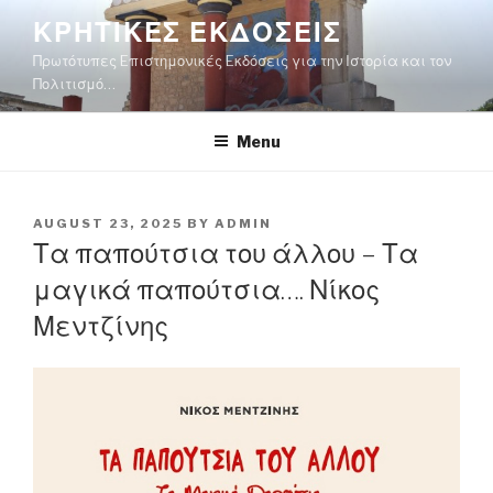
Skip
ΚΡΗΤΙΚΕΣ ΕΚΔΟΣΕΙΣ
to
Πρωτότυπες Eπιστημονικές Eκδόσεις για την Ιστορία και τον
content
Πολιτισμό…
Menu
POSTED
AUGUST 23, 2025
BY
ADMIN
ON
Τα παπούτσια του άλλου – Τα
μαγικά παπούτσια…. Νίκος
Μεντζίνης