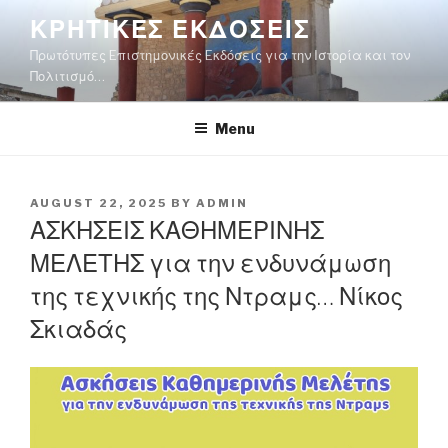
Skip
ΚΡΗΤΙΚΕΣ ΕΚΔΟΣΕΙΣ
to
Πρωτότυπες Eπιστημονικές Eκδόσεις για την Ιστορία και τον
content
Πολιτισμό…
Menu
POSTED
AUGUST 22, 2025
BY
ADMIN
ON
ΑΣΚΗΣΕΙΣ ΚΑΘΗΜΕΡΙΝΗΣ
ΜΕΛΕΤΗΣ για την ενδυνάμωση
της τεχνικής της Ντραμς… Νίκος
Σκιαδάς