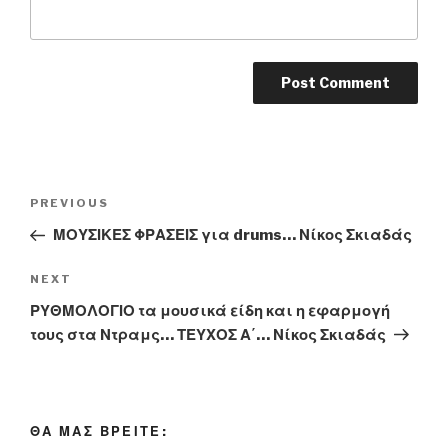
Post
PREVIOUS
Previous
navigation
Post
ΜΟΥΣΙΚΕΣ ΦΡΑΣΕΙΣ για drums… Νίκος Σκιαδάς
NEXT
Next
Post
ΡΥΘΜΟΛΟΓΙΟ τα μουσικά είδη και η εφαρμογή
τους στα Ντραμς… ΤΕΥΧΟΣ Α΄… Νίκος Σκιαδάς
ΘΑ ΜΑΣ ΒΡΕΙΤΕ: