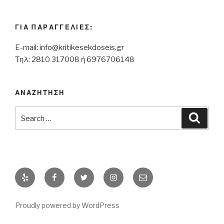
ΓΙΑ ΠΑΡΑΓΓΕΛΙΕΣ:
E-mail:
info@kritikesekdoseis.gr
Τηλ: 2810 317008 ή 6976706148
ΑΝΑΖΗΤΗΣΗ
Search
Searc
for:
Yelp
Facebook
Twitter
Instagram
Email
Proudly powered by WordPress